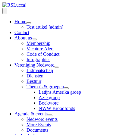
Home
Test artikel [admin]
Contact
About us
Membership
Vacature Alert
Code of Conduct
Infographics
Vereniging Nedworc
Lidmaatschap
Diensten
Bestuur
Thema's & groepen
Latijns Amerika groep
Azië groep
Boekworc
NWW Broodfonds
Agenda & events
Nedworc events
More Events
Documents