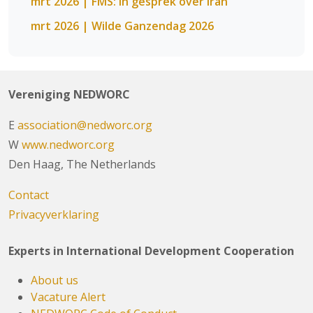
mrt 2026 | FMS: In gesprek over Iran
mrt 2026 | Wilde Ganzendag 2026
Vereniging NEDWORC
E
association@nedworc.org
W
www.nedworc.org
Den Haag, The Netherlands
Contact
Privacyverklaring
Experts in International Development Cooperation
About us
Vacature Alert