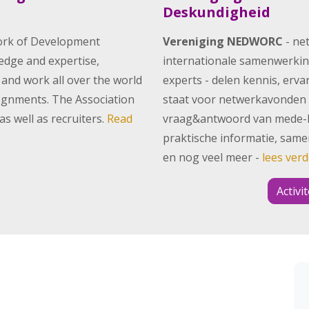
Deskundigheid
ork of Development
Vereniging NEDWORC
- ne
dge and expertise,
internationale samenwerkin
nd work all over the world
experts - delen kennis, er
ssgnments. The Association
staat voor netwerkavonden
s well as recruiters.
Read
vraag&antwoord van mede-led
praktische informatie, sam
en nog veel meer -
lees verd
Activi