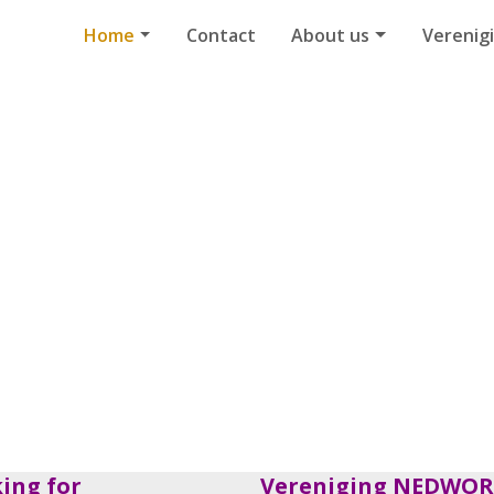
Home
Contact
About us
Verenig
ing for
Vereniging NEDWORC