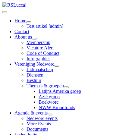
Home
Test artikel [admin]
Contact
About us
Membership
Vacature Alert
Code of Conduct
Infographics
Vereniging Nedworc
Lidmaatschap
Diensten
Bestuur
Thema's & groepen
Latijns Amerika groep
Azië groep
Boekworc
NWW Broodfonds
Agenda & events
Nedworc events
More Events
Documents
Leden login