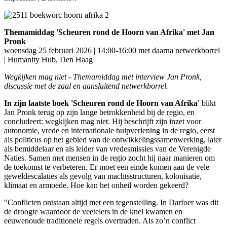
Themamiddag 'Scheuren rond de Hoorn van Afrika' met Jan
Pronk
woensdag 25 februari 2026 | 14:00-16:00 met daarna netwerkborrel
| Humanity Hub, Den Haag
Wegkijken mag niet - Themamiddag met interview Jan Pronk,
discussie met de zaal en aansluitend netwerkborrel.
In zijn laatste boek 'Scheuren rond de Hoorn van Afrika'
blikt
Jan Pronk terug op zijn lange betrokkenheid bij de regio, en
concludeert: wegkijken mag niet. Hij beschrijft zijn inzet voor
autonomie, vrede en internationale hulpverlening in de regio, eerst
als politicus op het gebied van de ontwikkelingssamenwerking, later
als bemiddelaar en als leider van vredesmissies van de Verenigde
Naties. Samen met mensen in de regio zocht hij naar manieren om
de toekomst te verbeteren. Er moet een einde komen aan de vele
geweldescalaties als gevolg van machtsstructuren, kolonisatie,
klimaat en armoede. Hoe kan het onheil worden gekeerd?
"Conflicten ontstaan altijd met een tegenstelling. In Darfoer was dit
de droogte waardoor de veetelers in de knel kwamen en
eeuwenoude traditionele regels overtraden. Als zo’n conflict